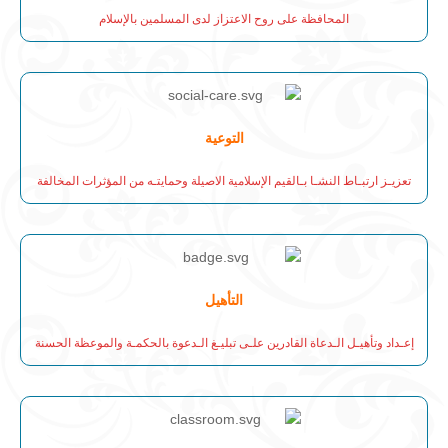
المحافظة على روح الاعتزاز لدى المسلمين بالإسلام
التوعية
تعزيـز ارتبـاط النشـا بـالقيم الإسلامية الاصيلة وحمايتـه من المؤثرات المخالفة
التأهيل
إعـداد وتأهيـل الـدعاة القادرين علـى تبليـغ الـدعوة بالحكمـة والموعظة الحسنة