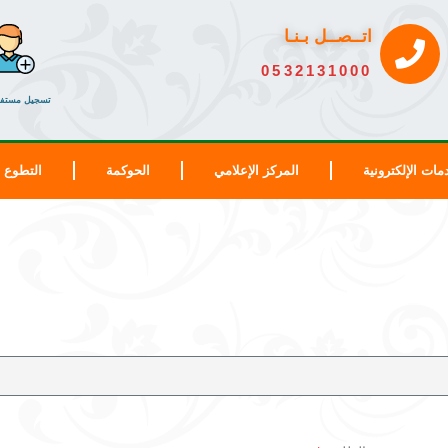
اتــصــل بـنـا
0532131000
تسجيل مستفي
مات الإلكترونية
المركز الإعلامي
الحوكمة
التطوع